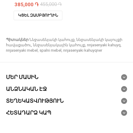
385,000 ֏
455,000 ֏
ԿՑԵԼ ԶԱՄԲՅՈՒՂԻՆ
Պիտակներ
Ննջասենյակի կահույք
,
ննջասենյակի կայույքի
հավաքածու
,
ննջասենյակային կահույք
,
nnjasenyaki kahuyq
,
nnjasenyaki mebel
,
spalni mebel
,
nnjasenyaki kahuyqner
ՄԵՐ ՄԱՍԻՆ
ԱՆՁՆԱԿԱՆ ԷՋ
ՏԵՂԵԿԱՏՎՈՒԹՅՈՒՆ
ՀԵՏԱԴԱՐՁ ԿԱՊ