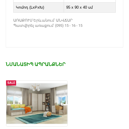
Կոմոդ (ԼxԲxԽ)
95 x 90 x 40 սմ
ԱՌԱՔՈՒՄ Երևանում՝ ԱՆՎՃԱՐ
Պատվիրել առաքում՝ (095) 15 - 16 - 15
ՆՄԱՆԱՏԻՊ ԱՊՐԱՆՔՆԵՐ
SALE