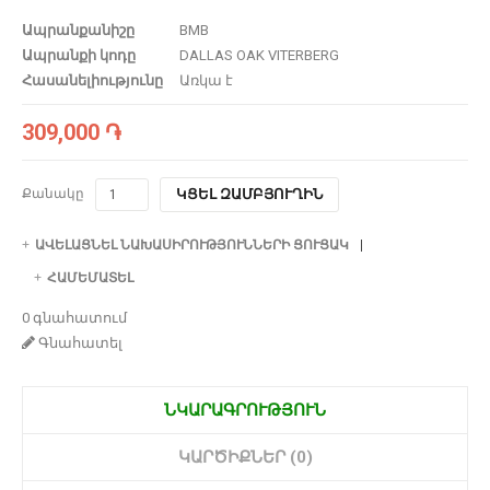
Ապրանքանիշը
BMB
Ապրանքի կոդը
DALLAS OAK VITERBERG
Հասանելիությունը
Առկա է
309,000 ֏
Քանակը
ԿՑԵԼ ԶԱՄԲՅՈՒՂԻՆ
ԱՎԵԼԱՑՆԵԼ ՆԱԽԱՍԻՐՈՒԹՅՈՒՆՆԵՐԻ ՑՈՒՑԱԿ
ՀԱՄԵՄԱՏԵԼ
0 գնահատում
Գնահատել
ՆԿԱՐԱԳՐՈՒԹՅՈՒՆ
ԿԱՐԾԻՔՆԵՐ (0)