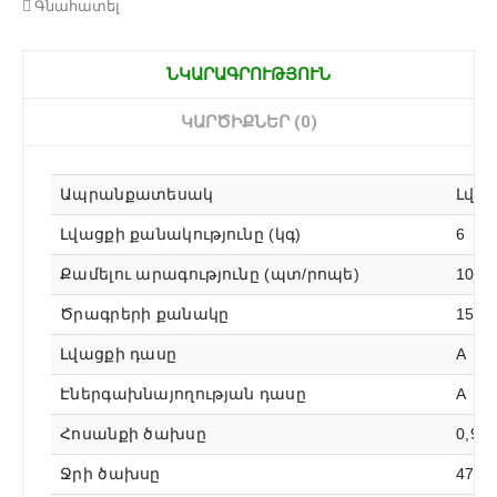
Գնահատել
ՆԿԱՐԱԳՐՈՒԹՅՈՒՆ
ԿԱՐԾԻՔՆԵՐ (0)
Ապրանքատեսակ
Լվա
Լվացքի քանակությունը (կգ)
6
Քամելու արագությունը (պտ/րոպե)
1000
Ծրագրերի քանակը
15
Լվացքի դասը
А
Էներգախնայողության դասը
A
Հոսանքի ծախսը
0,94
Ջրի ծախսը
47 լ/