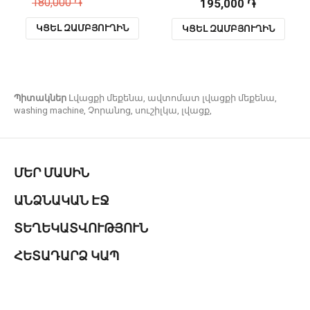
180,000 ֏
195,000 ֏
ԿՑԵԼ ԶԱՄԲՅՈՒՂԻՆ
ԿՑԵԼ ԶԱՄԲՅՈՒՂԻՆ
Պիտակներ
Լվացքի մեքենա
,
ավտոմատ լվացքի մեքենա
,
washing machine
,
Չորանոց
,
սուշիլկա
,
լվացք
,
ՄԵՐ ՄԱՍԻՆ
ԱՆՁՆԱԿԱՆ ԷՋ
ՏԵՂԵԿԱՏՎՈՒԹՅՈՒՆ
ՀԵՏԱԴԱՐՁ ԿԱՊ