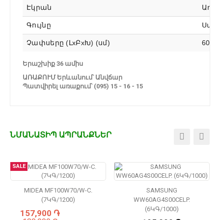
Էկրան
Առկ
Գույնը
Սպի
Չափսերը (ԼxԲxԽ) (սմ)
60 x 
Երաշխիք 36 ամիս
ԱՌԱՔՈՒՄ Երևանում՝ Անվճար
Պատվիրել առաքում՝ (095) 15 - 16 - 15
ՆՄԱՆԱՏԻՊ ԱՊՐԱՆՔՆԵՐ
SALE
MIDEA MF100W70/W-C.
SAMSUNG
(7ԿԳ/1200)
WW60AG4S00CELP.
(6ԿԳ/1000)
157,900 ֏