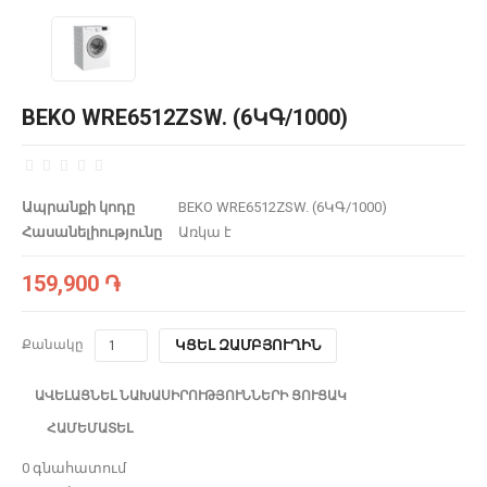
BEKO WRE6512ZSW. (6ԿԳ/1000)
Ապրանքի կոդը
BEKO WRE6512ZSW. (6ԿԳ/1000)
Հասանելիությունը
Առկա է
159,900 ֏
Քանակը
ԿՑԵԼ ԶԱՄԲՅՈՒՂԻՆ
ԱՎԵԼԱՑՆԵԼ ՆԱԽԱՍԻՐՈՒԹՅՈՒՆՆԵՐԻ ՑՈՒՑԱԿ
ՀԱՄԵՄԱՏԵԼ
0 գնահատում