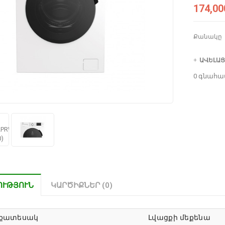
174,00
Քանակը
ԱՎԵԼԱՑ
0 գնահա
ՈՒԹՅՈՒՆ
ԿԱՐԾԻՔՆԵՐ (0)
քատեսակ
Լվացքի մեքենա