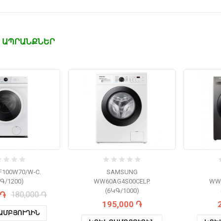
 ԱՊՐԱՆՔՆԵՐ
F100W70/W-C.
SAMSUNG
Գ/1200)
WW60AG4S00CELP.
WW9
(6ԿԳ/1000)
 ֏
180,000 ֏
195,000 ֏
ԱՄԲՅՈՒՂԻՆ