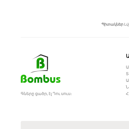
Պիտակներ
Լվ
Ա
Տ
Ա
Ն
Գները ցածր, էլ Դու սուս։
Հ