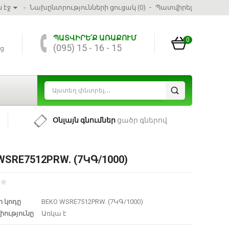
 էջ
Նախընտրությունների ցուցակ (0)
Պատվիրել
ՊԱՏՎԻՐԵ՛Ք ԱՌԱՔՈՒՄ
0
(095) 15 - 16 - 15
ց
Օնլայն գնումներ
ցածր գներով
WSRE7512PRW. (7ԿԳ/1000)
 կոդը
BEKO WSRE7512PRW. (7ԿԳ/1000)
իությունը
Առկա է