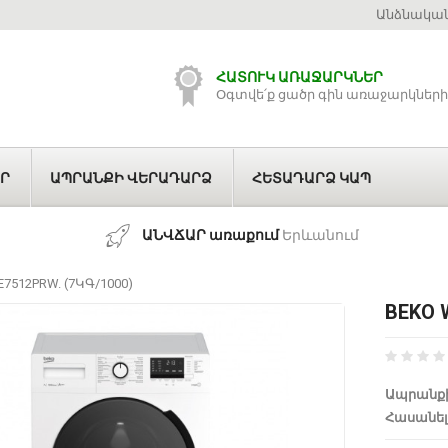
Անձնական
ՀԱՏՈՒԿ ԱՌԱՋԱՐԿՆԵՐ
Օգտվե՛ք ցածր գին առաջարկների
Ր
ԱՊՐԱՆՔԻ ՎԵՐԱԴԱՐՁ
ՀԵՏԱԴԱՐՁ ԿԱՊ
ԱՆՎՃԱՐ առաքում
Երևանում
7512PRW. (7ԿԳ/1000)
BEKO 
Ապրանքի
Հասանել