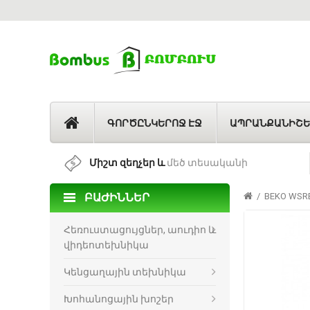
ԳՈՐԾԸՆԿԵՐՈՋ ԷՋ
ԱՊՐԱՆՔԱՆԻՇԵ
Միշտ զեղչեր և
մեծ տեսականի
ԲԱԺԻՆՆԵՐ
BEKO WSRE
Հեռուստացույցներ, աուդիո և
վիդեոտեխնիկա
Կենցաղային տեխնիկա
Խոհանոցային խոշեր