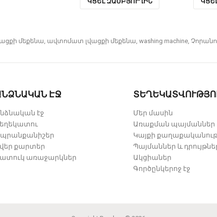
ԿՑԵԼ ԶԱՄԲՅՈՒՂԻՆ
ԿՑԵ
ացքի մեքենա
,
ավտոմատ լվացքի մեքենա
,
washing machine
,
Չորանո
ԱՆՁՆԱԿԱՆ ԷՋ
ՏԵՂԵԿԱՏՎՈՒԹՅՈ
նձնական էջ
Մեր մասին
եղեկատու
Առաքման պայմաններ
պրանքանիշեր
Կայքի քաղաքականութ
վեր քարտեր
Պայմաններ և դրույթնե
ատուկ առաջարկներ
Ակցիաներ
Գործընկերոջ էջ