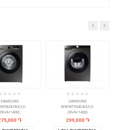
SAMSUNG
SAMSUNG
0TA047AX/LD.
WW90T554CAX/LD.
(9ԿԳ/1400)
(9ԿԳ/1400)
275,000 ֏
299,000 ֏