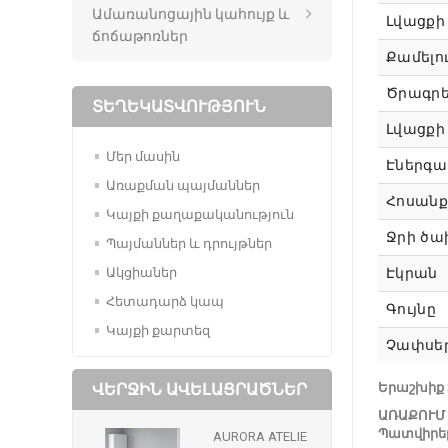
Ամառանոցային կահույք և
Լվացքի 
ճոճաթոռներ
Քամելո
Ծրագրե
ՏԵՂԵԿԱՏՎՈՒԹՅՈՒՆ
Լվացքի
Մեր մասին
Էներգա
Առաքման պայմաններ
Հոսանք
Կայքի քաղաքականություն
Ջրի ծա
Պայմաններ և դրույթներ
Ակցիաներ
Էկրան
Հետադարձ կապ
Գույնը
Կայքի քարտեզ
Չափսերը
ՎԵՐՋԻՆ ԱՎԵԼԱՑՐԱԾՆԵՐ
Երաշխիք 
ԱՌԱՔՈՒՄ 
Պատվիրել ա
AURORA ATELIE