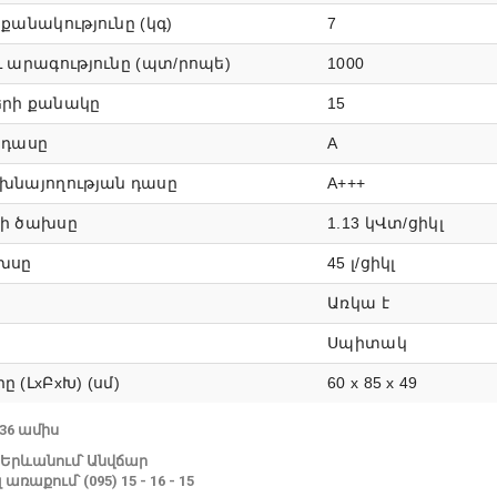
քանակությունը (կգ)
7
ւ արագությունը (պտ/րոպե)
1000
րի քանակը
15
 դասը
А
խնայողության դասը
A+++
ի ծախսը
1.13 կՎտ/ցիկլ
խսը
45 լ/ցիկլ
Առկա է
Սպիտակ
 (ԼxԲxԽ) (սմ)
60 x 85 x 49
36 ամիս
Երևանում՝ Անվճար
ռաքում՝ (095) 15 - 16 - 15