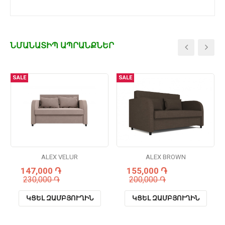
ՆՄԱՆԱՏԻՊ ԱՊՐԱՆՔՆԵՐ
SALE
SALE
ALEX VELUR
ALEX BROWN
147,000 ֏
155,000 ֏
230,000 ֏
200,000 ֏
ԿՑԵԼ ԶԱՄԲՅՈՒՂԻՆ
ԿՑԵԼ ԶԱՄԲՅՈՒՂԻՆ