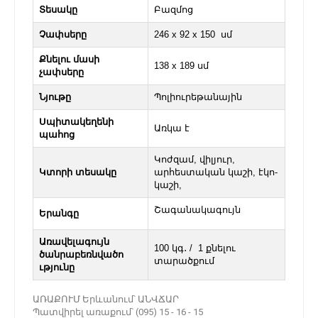
Տեսակը
Բազմոց
Չափսերը
246 x 92 x 150 սմ
Քնելու մասի
138 х 189 սմ
չափսերը
Նյութը
Պոլիուրեթանային
Սպիտակեղենի
Առկա է
պահոց
Կոժզամ, վիլյուր,
Կտորի տեսակը
արհեստական կաշի, էկո-
կաշի,
Շագանակագույն
Երանգը
Առավելագույն
100 կգ․ / 1 քնելու
ծանրաբեռնվածո
տարածքում
ւթյունը
ԱՌԱՔՈՒՄ Երևանում՝ ԱՆՎՃԱՐ
Պատվիրել առաքում՝ (095) 15 - 16 - 15