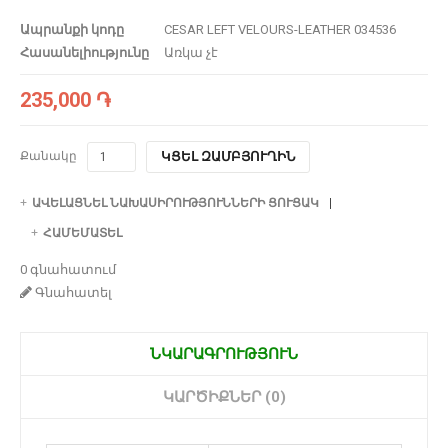
Ապրանքի կոդը
CESAR LEFT VELOURS-LEATHER 034536
Հասանելիությունը
Առկա չէ
235,000 ֏
Քանակը
ԿՑԵԼ ԶԱՄԲՅՈՒՂԻՆ
ԱՎԵԼԱՑՆԵԼ ՆԱԽԱՍԻՐՈՒԹՅՈՒՆՆԵՐԻ ՑՈՒՑԱԿ
ՀԱՄԵՄԱՏԵԼ
0 գնահատում
Գնահատել
ՆԿԱՐԱԳՐՈՒԹՅՈՒՆ
ԿԱՐԾԻՔՆԵՐ (0)