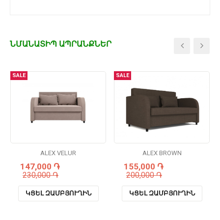
ՆՄԱՆԱՏԻՊ ԱՊՐԱՆՔՆԵՐ
SALE
SALE
ALEX VELUR
ALEX BROWN
147,000 ֏
155,000 ֏
230,000 ֏
200,000 ֏
ԿՑԵԼ ԶԱՄԲՅՈՒՂԻՆ
ԿՑԵԼ ԶԱՄԲՅՈՒՂԻՆ