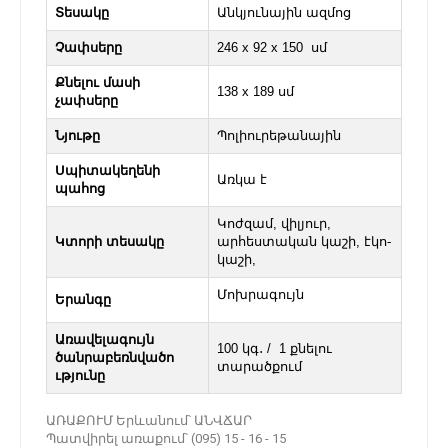
Տեսակը
Անկյունային ազմոց
Չափսերը
246 x 92 x 150 սմ
Քնելու մասի
138 х 189 սմ
չափսերը
Նյութը
Պոլիուրեթանային
Սպիտակեղենի
Առկա է
պահոց
Կոժզամ, վիլյուր,
Կտորի տեսակը
արհեստական կաշի, էկո-
կաշի,
Մոխրագույն
Երանգը
Առավելագույն
100 կգ․ / 1 քնելու
ծանրաբեռնվածո
տարածքում
ւթյունը
ԱՌԱՔՈՒՄ Երևանում՝ ԱՆՎՃԱՐ
Պատվիրել առաքում՝ (095) 15 - 16 - 15