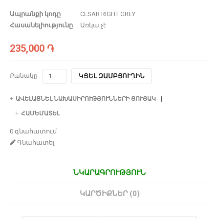
Ապրանքի կոդը
CESAR RIGHT GREY
Հասանելիությունը
Առկա չէ
235,000 ֏
Քանակը
ԿՑԵԼ ԶԱՄԲՅՈՒՂԻՆ
ԱՎԵԼԱՑՆԵԼ ՆԱԽԱՍԻՐՈՒԹՅՈՒՆՆԵՐԻ ՑՈՒՑԱԿ
ՀԱՄԵՄԱՏԵԼ
0 գնահատում
Գնահատել
ՆԿԱՐԱԳՐՈՒԹՅՈՒՆ
ԿԱՐԾԻՔՆԵՐ (0)