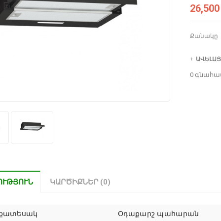
26,500
Քանակը
ԱՎԵԼԱՑ
0 գնահա
ՈՒԹՅՈՒՆ
ԿԱՐԾԻՔՆԵՐ (0)
քատեսակ
Օդաքարշ պահարան