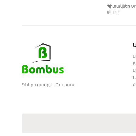
Պիտակներ
Օ
gas
,
air
Ա
Տ
Ա
Ն
Գները ցածր, էլ Դու սուս։
Հ