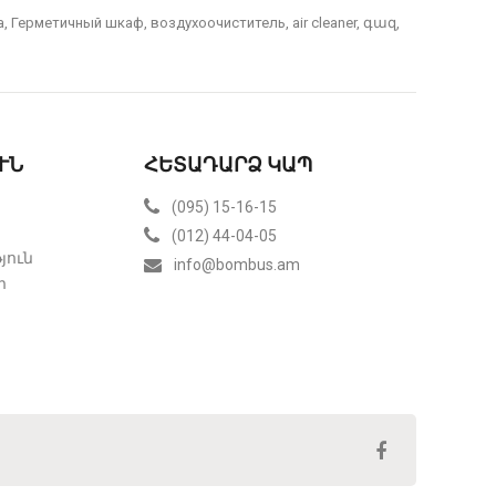
a
,
Герметичный шкаф
,
воздухоочиститель
,
air cleaner
,
գազ
,
ՒՆ
ՀԵՏԱԴԱՐՁ ԿԱՊ
(095) 15-16-15
(012) 44-04-05
յուն
info@bombus.am
ր