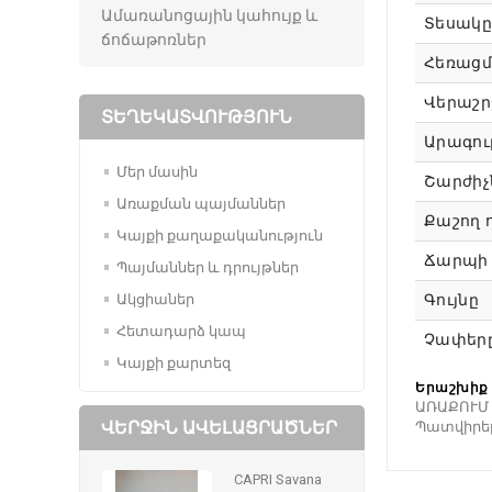
Ամառանոցային կահույք և
Տեսակը
ճոճաթոռներ
Հեռացմ
Վերաշր
ՏԵՂԵԿԱՏՎՈՒԹՅՈՒՆ
Արագու
Մեր մասին
Շարժիչ
Առաքման պայմաններ
Քաշող ո
Կայքի քաղաքականություն
Ճարպի 
Պայմաններ և դրույթներ
Ակցիաներ
Գույնը
Հետադարձ կապ
Չափեր
Կայքի քարտեզ
Երաշխիք 
ԱՌԱՔՈՒՄ 
ՎԵՐՋԻՆ ԱՎԵԼԱՑՐԱԾՆԵՐ
Պատվիրել ա
CAPRI Savana