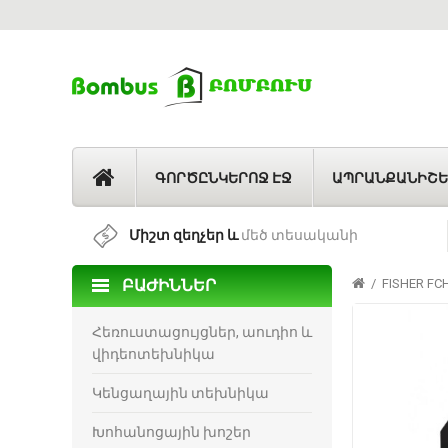
ԳՈՐԾԸՆԿԵՐՈՋ ԷՋ
ԱՊՐԱՆՔԱՆԻՇԵ
Միշտ զեղչեր և
մեծ տեսականի
ԲԱԺԻՆՆԵՐ
FISHER FCH
Հեռուստացույցներ, աուդիո և
վիդեոտեխնիկա
Կենցաղային տեխնիկա
Խոհանոցային խոշեր