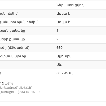
Ներկառուցվող
ան ռեժիմ
Առկա է
ջանառության ռեժիմ
Առկա է
թյան քանակը
3
ների քանակը
2
ւժը (մ3/Ժամում)
650
զտման նյութը
Ալյումին
Սև
ը
60 x 45 սմ
12 ամիս
Երևանում՝ ԱՆՎՃԱՐ
ռաքում՝ (095) 15 - 16 - 15