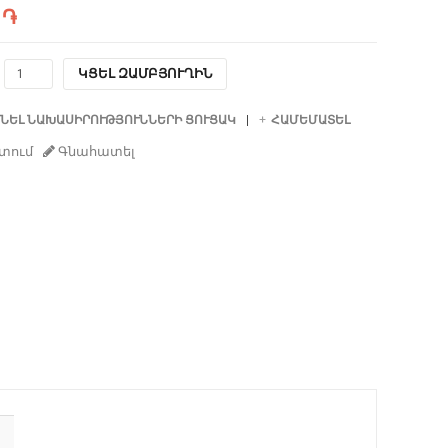
 ֏
ԿՑԵԼ ԶԱՄԲՅՈՒՂԻՆ
ՆԵԼ ՆԱԽԱՍԻՐՈՒԹՅՈՒՆՆԵՐԻ ՑՈՒՑԱԿ
ՀԱՄԵՄԱՏԵԼ
տում
Գնահատել