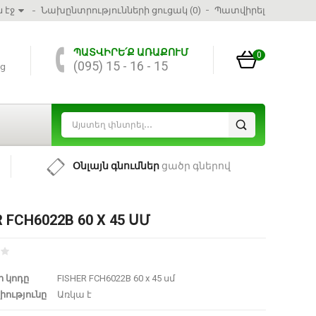
 էջ
Նախընտրությունների ցուցակ (0)
Պատվիրել
ՊԱՏՎԻՐԵ՛Ք ԱՌԱՔՈՒՄ
0
(095) 15 - 16 - 15
ց
Օնլայն գնումներ
ցածր գներով
R FCH6022B 60 X 45 ՍՄ
 կոդը
FISHER FCH6022B 60 x 45 սմ
իությունը
Առկա է