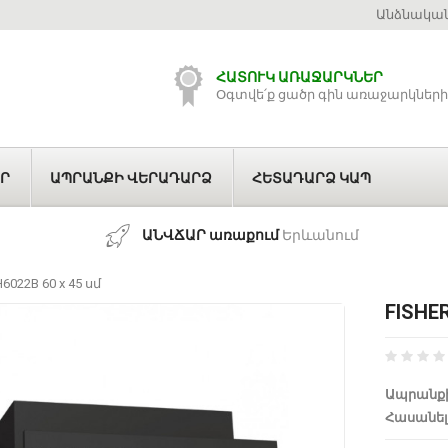
Անձնական
ՀԱՏՈՒԿ ԱՌԱՋԱՐԿՆԵՐ
Օգտվե՛ք ցածր գին առաջարկների
Ր
ԱՊՐԱՆՔԻ ՎԵՐԱԴԱՐՁ
ՀԵՏԱԴԱՐՁ ԿԱՊ
ԱՆՎՃԱՐ առաքում
Երևանում
6022B 60 x 45 սմ
FISHE
Ապրանքի
Հասանել