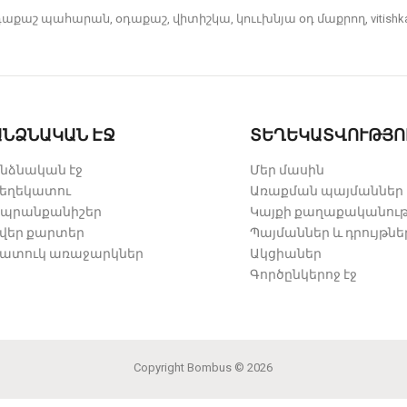
դաքաշ պահարան
,
օդաքաշ
,
վիտիշկա
,
կոււխնյա օդ մաքրող
,
vitishk
ԱՆՁՆԱԿԱՆ ԷՋ
ՏԵՂԵԿԱՏՎՈՒԹՅՈ
նձնական էջ
Մեր մասին
եղեկատու
Առաքման պայմաններ
պրանքանիշեր
Կայքի քաղաքականութ
վեր քարտեր
Պայմաններ և դրույթնե
ատուկ առաջարկներ
Ակցիաներ
Գործընկերոջ էջ
Copyright
Bombus
© 2026