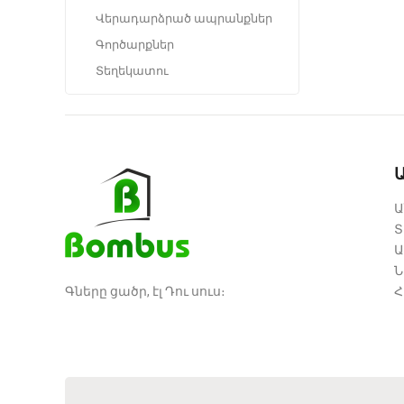
Վերադարձրած ապրանքներ
Գործարքներ
Տեղեկատու
Ա
Տ
Ա
Ն
Գները ցածր, էլ Դու սուս։
Հ