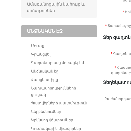
ինդ
Ամառանոցային կահույք և
ճոճաթոռներ
Եր
Տարածաշր
ԱՆՁՆԱԿԱՆ ԷՋ
Ձեր գաղտ
Մուտք
Գաղտնա
Գրանցվել
Գաղտնաբառը մոռացել եմ
Հաստա
Անձնական էջ
գաղտնաբ
Հասցեագիրք
Տեղեկատո
Նախասիրությունների
ցուցակ
Բաժանորդագ
Պատվերների պատմություն
Ներբեռնումներ
Կրկնվող վճարումներ
Կուտակային միավորներ