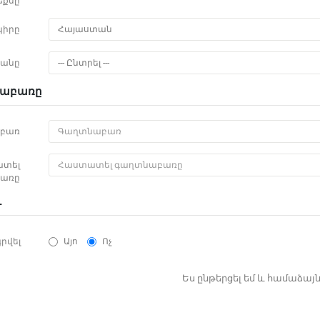
եքսը
կիրը
Հայաստան
ջանը
--- Ընտրել ---
նաբառը
բառ
տել
առը
ւ
րվել
Այո
Ոչ
Ես ընթերցել եմ և համաձայն