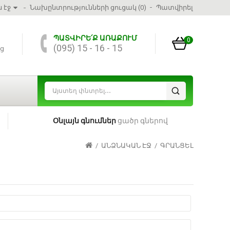
 էջ
Նախընտրությունների ցուցակ (0)
Պատվիրել
ՊԱՏՎԻՐԵ՛Ք ԱՌԱՔՈՒՄ
0
(095) 15 - 16 - 15
ց
Օնլայն գնումներ
ցածր գներով
ԱՆՁՆԱԿԱՆ ԷՋ
ԳՐԱՆՑԵԼ