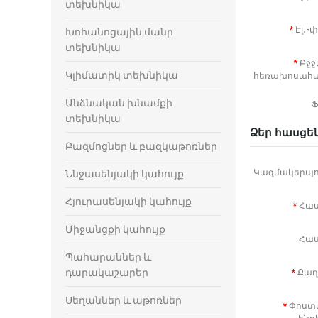
տեխնիկա
Էլ․-
Խոհանոցային մանր
տեխնիկա
Բջջ
Կլիմատիկ տեխնիկա
հեռախոսահ
Անձնական խնամքի
Ֆ
տեխնիկա
Ձեր հասցե
Բազմոցներ և բազկաթոռներ
Կազմակերպու
Ննջասենյակի կահույք
Հյուրասենյակի կահույք
Հաս
Միջանցքի կահույք
Հաս
Պահարաններ և
դարակաշարեր
Քաղ
Սեղաններ և աթոռներ
Փոստ