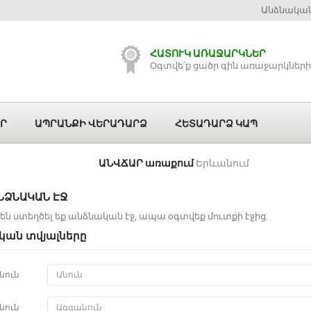
Անձնական
ՀԱՏՈՒԿ ԱՌԱՋԱՐԿՆԵՐ
Օգտվե՛ք ցածր գին առաջարկների
Ր
ԱՊՐԱՆՔԻ ՎԵՐԱԴԱՐՁ
ՀԵՏԱԴԱՐՁ ԿԱՊ
ԱՆՎՃԱՐ առաքում
Երևանում
ՆՁՆԱԿԱՆ ԷՋ
դեն ստեղծել եք անձնական էջ, ապա օգտվեք
մուտքի էջից
.
կան տվյալները
նուն
նուն