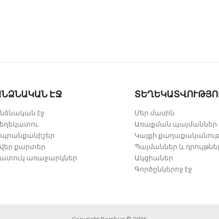
ԱՆՁՆԱԿԱՆ ԷՋ
ՏԵՂԵԿԱՏՎՈՒԹՅՈ
նձնական էջ
Մեր մասին
եղեկատու
Առաքման պայմաններ
պրանքանիշեր
Կայքի քաղաքականութ
վեր քարտեր
Պայմաններ և դրույթնե
ատուկ առաջարկներ
Ակցիաներ
Գործընկերոջ էջ