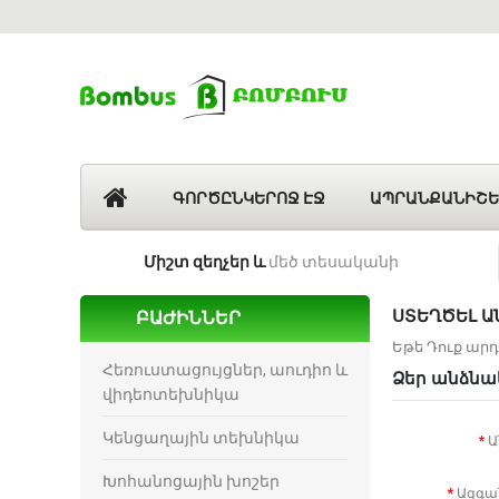
ԳՈՐԾԸՆԿԵՐՈՋ ԷՋ
ԱՊՐԱՆՔԱՆԻՇԵ
Միշտ զեղչեր և
մեծ տեսականի
ՍՏԵՂԾԵԼ Ա
ԲԱԺԻՆՆԵՐ
Եթե Դուք ար
Հեռուստացույցներ, աուդիո և
Ձեր անձնա
վիդեոտեխնիկա
Կենցաղային տեխնիկա
Ա
Խոհանոցային խոշեր
Ազգա