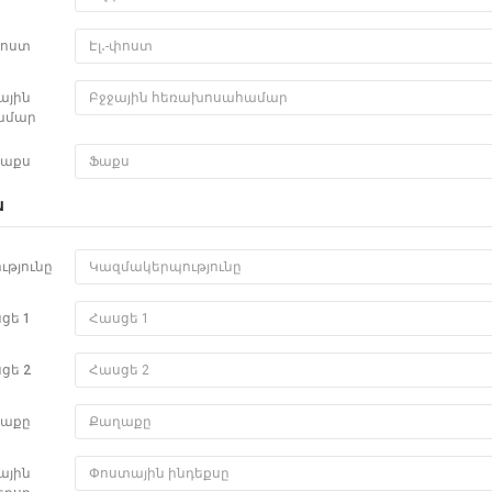
փոստ
ային
ամար
աքս
ն
թյունը
ցե 1
ցե 2
աքը
ային