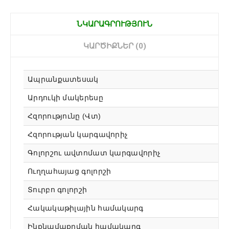
ՆԿԱՐԱԳՐՈՒԹՅՈՒՆ
ԿԱՐԾԻՔՆԵՐ (0)
Ապրանքատեսակ
Արդուկի մակերեսը
Հզորությունը (Վտ)
Հզորության կարգավորիչ
Գոլորշու ավտոմատ կարգավորիչ
Ուղղահայաց գոլորշի
Տուրբո գոլորշի
Հակակաթիլային համակարգ
Ինքնամաքրման համակարգ