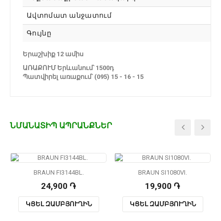
Ավտոմատ անջատում
Գույնը
Երաշխիք 12 ամիս
ԱՌԱՔՈՒՄ Երևանում՝ 1500դ
Պատվիրել առաքում՝ (095) 15 - 16 - 15
ՆՄԱՆԱՏԻՊ ԱՊՐԱՆՔՆԵՐ
BRAUN FI3144BL.
BRAUN SI1080VI.
24,900 ֏
19,900 ֏
ԿՑԵԼ ԶԱՄԲՅՈՒՂԻՆ
ԿՑԵԼ ԶԱՄԲՅՈՒՂԻՆ