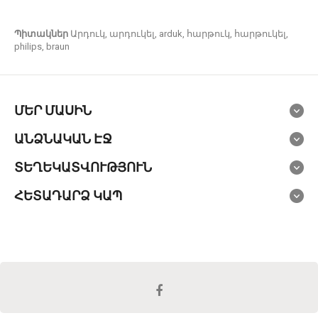
Պիտակներ
Արդուկ
,
արդուկել
,
arduk
,
հարթուկ
,
հարթուկել
,
philips
,
braun
ՄԵՐ ՄԱՍԻՆ
ԱՆՁՆԱԿԱՆ ԷՋ
ՏԵՂԵԿԱՏՎՈՒԹՅՈՒՆ
ՀԵՏԱԴԱՐՁ ԿԱՊ