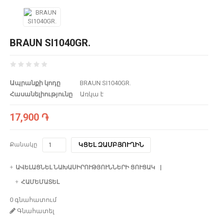
BRAUN SI1040GR.
Ապրանքի կոդը
BRAUN SI1040GR.
Հասանելիությունը
Առկա է
17,900 ֏
Քանակը
ԿՑԵԼ ԶԱՄԲՅՈՒՂԻՆ
ԱՎԵԼԱՑՆԵԼ ՆԱԽԱՍԻՐՈՒԹՅՈՒՆՆԵՐԻ ՑՈՒՑԱԿ
ՀԱՄԵՄԱՏԵԼ
0 գնահատում
Գնահատել