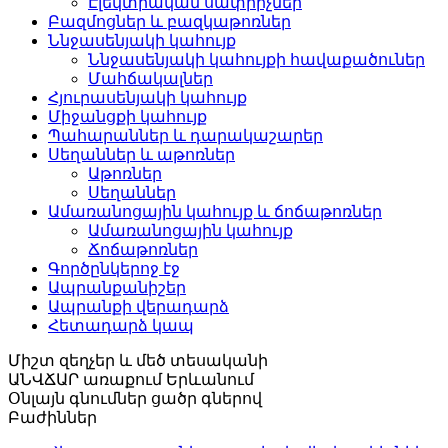
Էլեկտրական սափրիչներ
Բազմոցներ և բազկաթոռներ
Ննջասենյակի կահույք
Ննջասենյակի կահույքի հավաքածուներ
Մահճակալներ
Հյուրասենյակի կահույք
Միջանցքի կահույք
Պահարաններ և դարակաշարեր
Սեղաններ և աթոռներ
Աթոռներ
Սեղաններ
Ամառանոցային կահույք և ճոճաթոռներ
Ամառանոցային կահույք
Ճոճաթոռներ
Գործընկերոջ էջ
Ապրանքանիշեր
Ապրանքի վերադարձ
Հետադարձ կապ
Միշտ զեղչեր և
մեծ տեսականի
ԱՆՎՃԱՐ առաքում
Երևանում
Օնլայն գնումներ
ցածր գներով
Բաժիններ