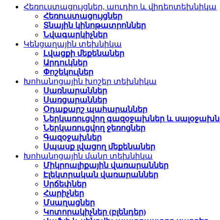
Հեռուստացույցներ, աուդիո և վիդեոտեխնիկա
Հեռուստացույցներ
Տնային կինոթատրոններ
Նվագարկիչներ
Կենցաղային տեխնիկա
Լվացքի մեքենաներ
Արդուկներ
Փոշեկուլներ
Խոհանոցային խոշեր տեխնիկա
Սառնարաններ
Սառցարաններ
Օդաքարշ պահարաններ
Ներկառուցվող գազօջախներ և սալօջախն
Ներկառուցվող ջեռոցներ
Գազօջախներ
Սպասք լվացող մեքենաներ
Խոհանոցային մանր տեխնիկա
Միկրոալիքային վառարաններ
Էլեկտրական վառարաններ
Սրճեփներ
Հարիչներ
Մսաղացներ
Կոտորակիչներ (բլենդեր)