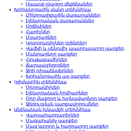
Սպասք լվացող մեքենաներ
Խոհանոցային մանր տեխնիկա
Միկրոալիքային վառարաններ
Էլեկտրական վառարաններ
Սրճեփներ
Հարիչներ
Մսաղացներ
Կոտորակիչներ (բլենդեր)
Վաֆլի և սենդվիչ պատրաստող սարքեր
Մանրացնող սարքեր
Հյութաքամիչներ
Ճարպաջեռոցներ
Ջրի դիսպենսերներ
Խոհանոցային այլ սարքեր
Կլիմատիկ տեխնիկա
Օդորակիչներ
Էլեկտրական հովհարներ
Օդը մաքրող և խոնավացնող սարքեր
Ջեռուցման սարքավորումներ
Անձնական խնամքի տեխնիկա
Վարսահարդարիչներ
Մազահանիչ սարքեր
Մազ կտրող և հարդարող սարքեր