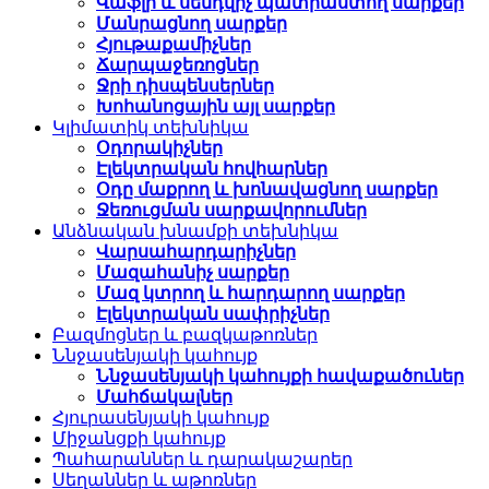
Վաֆլի և սենդվիչ պատրաստող սարքեր
Մանրացնող սարքեր
Հյութաքամիչներ
Ճարպաջեռոցներ
Ջրի դիսպենսերներ
Խոհանոցային այլ սարքեր
Կլիմատիկ տեխնիկա
Օդորակիչներ
Էլեկտրական հովհարներ
Օդը մաքրող և խոնավացնող սարքեր
Ջեռուցման սարքավորումներ
Անձնական խնամքի տեխնիկա
Վարսահարդարիչներ
Մազահանիչ սարքեր
Մազ կտրող և հարդարող սարքեր
Էլեկտրական սափրիչներ
Բազմոցներ և բազկաթոռներ
Ննջասենյակի կահույք
Ննջասենյակի կահույքի հավաքածուներ
Մահճակալներ
Հյուրասենյակի կահույք
Միջանցքի կահույք
Պահարաններ և դարակաշարեր
Սեղաններ և աթոռներ