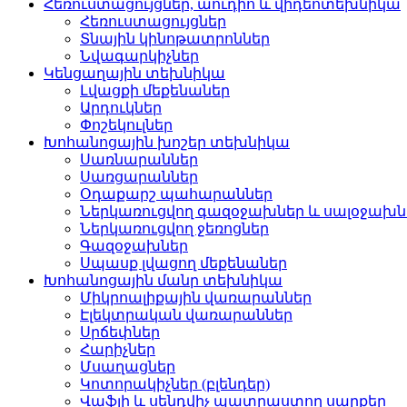
Հեռուստացույցներ, աուդիո և վիդեոտեխնիկա
Հեռուստացույցներ
Տնային կինոթատրոններ
Նվագարկիչներ
Կենցաղային տեխնիկա
Լվացքի մեքենաներ
Արդուկներ
Փոշեկուլներ
Խոհանոցային խոշեր տեխնիկա
Սառնարաններ
Սառցարաններ
Օդաքարշ պահարաններ
Ներկառուցվող գազօջախներ և սալօջախն
Ներկառուցվող ջեռոցներ
Գազօջախներ
Սպասք լվացող մեքենաներ
Խոհանոցային մանր տեխնիկա
Միկրոալիքային վառարաններ
Էլեկտրական վառարաններ
Սրճեփներ
Հարիչներ
Մսաղացներ
Կոտորակիչներ (բլենդեր)
Վաֆլի և սենդվիչ պատրաստող սարքեր