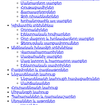
Մանրացնող սարքեր
Հյութաքամիչներ
Ճարպաջեռոցներ
Ջրի դիսպենսերներ
Խոհանոցային այլ սարքեր
Կլիմատիկ տեխնիկա
Օդորակիչներ
Էլեկտրական հովհարներ
Օդը մաքրող և խոնավացնող սարքեր
Ջեռուցման սարքավորումներ
Անձնական խնամքի տեխնիկա
Վարսահարդարիչներ
Մազահանիչ սարքեր
Մազ կտրող և հարդարող սարքեր
Էլեկտրական սափրիչներ
Բազմոցներ և բազկաթոռներ
Ննջասենյակի կահույք
Ննջասենյակի կահույքի հավաքածուներ
Մահճակալներ
Հյուրասենյակի կահույք
Միջանցքի կահույք
Պահարաններ և դարակաշարեր
Սեղաններ և աթոռներ