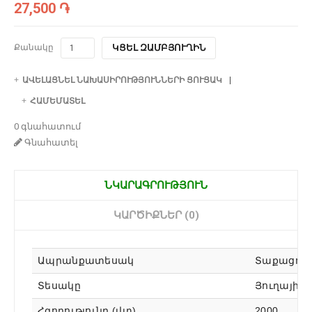
27,500 ֏
Քանակը
ԿՑԵԼ ԶԱՄԲՅՈՒՂԻՆ
ԱՎԵԼԱՑՆԵԼ ՆԱԽԱՍԻՐՈՒԹՅՈՒՆՆԵՐԻ ՑՈՒՑԱԿ
ՀԱՄԵՄԱՏԵԼ
0 գնահատում
Գնահատել
ՆԿԱՐԱԳՐՈՒԹՅՈՒՆ
ԿԱՐԾԻՔՆԵՐ (0)
Ապրանքատեսակ
Տաքացուց
Տեսակը
Յուղային
Հզորությունը (վտ)
2000