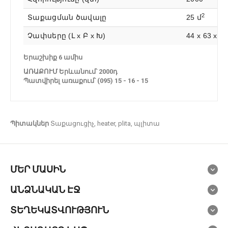
2
Տաքացման ծավալը
25 մ
Չափսերը (Լ x Բ x Խ)
44 x 63 x 1
Երաշխիք 6 ամիս
ԱՌԱՔՈՒՄ Երևանում՝ 2000դ
Պատվիրել առաքում՝ (095) 15 - 16 - 15
Պիտակներ
Տաքացուցիչ
,
heater
,
plita
,
պլիտա
ՄԵՐ ՄԱՍԻՆ
ԱՆՁՆԱԿԱՆ ԷՋ
ՏԵՂԵԿԱՏՎՈՒԹՅՈՒՆ