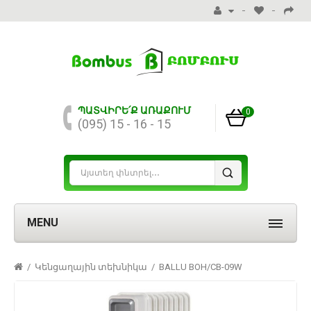
ՊԱՏՎԻՐԵ՛Ք ԱՌԱՔՈՒՄ
0
(095) 15 - 16 - 15
MENU
Կենցաղային տեխնիկա
BALLU BOH/CB-09W