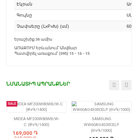
Էկրան
Առկ
Գույնը
Սև
Չափսերը (ԼxԲxԽ) (սմ)
60 x 
Երաշխիք 36 ամիս
ԱՌԱՔՈՒՄ Երևանում՝ Անվճար
Պատվիրել առաքում՝ (095) 15 - 16 - 15
ՆՄԱՆԱՏԻՊ ԱՊՐԱՆՔՆԵՐ
SALE
MIDEA MF200W80WB/W-
SAMSUNG
C. (8ԿԳ/1400)
WW60AG4S00CELP.
(6ԿԳ/1000)
169,000 ֏