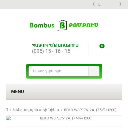
ՊԱՏՎԻՐԵ՛Ք ԱՌԱՔՈՒՄ
0
(095) 15 - 16 - 15
MENU
Կենցաղային տեխնիկա
BEKO WSPE7612A. (7 ԿԳ/1200)