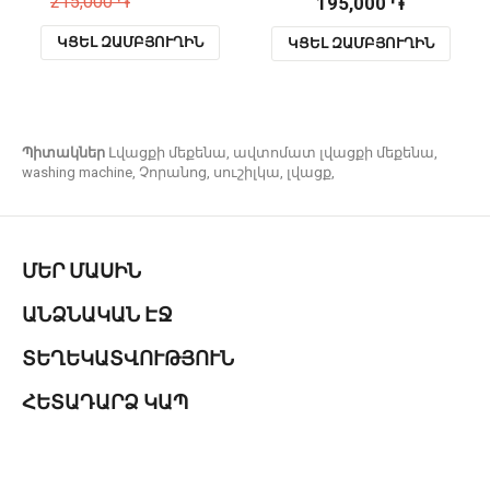
215,000 ֏
195,000 ֏
ԿՑԵԼ ԶԱՄԲՅՈՒՂԻՆ
ԿՑԵԼ ԶԱՄԲՅՈՒՂԻՆ
Պիտակներ
Լվացքի մեքենա
,
ավտոմատ լվացքի մեքենա
,
washing machine
,
Չորանոց
,
սուշիլկա
,
լվացք
,
ՄԵՐ ՄԱՍԻՆ
ԱՆՁՆԱԿԱՆ ԷՋ
ՏԵՂԵԿԱՏՎՈՒԹՅՈՒՆ
ՀԵՏԱԴԱՐՁ ԿԱՊ