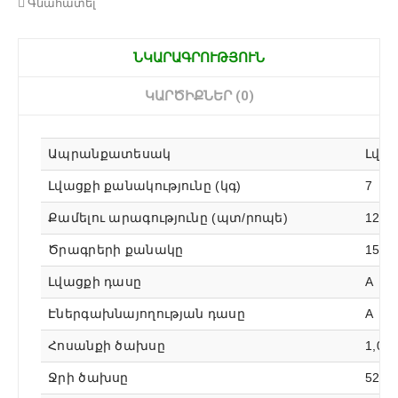
Գնահատել
ՆԿԱՐԱԳՐՈՒԹՅՈՒՆ
ԿԱՐԾԻՔՆԵՐ (0)
Ապրանքատեսակ
Լվա
Լվացքի քանակությունը (կգ)
7
Քամելու արագությունը (պտ/րոպե)
1200
Ծրագրերի քանակը
15
Լվացքի դասը
А
Էներգախնայողության դասը
A
Հոսանքի ծախսը
1,05
Ջրի ծախսը
52 լ/