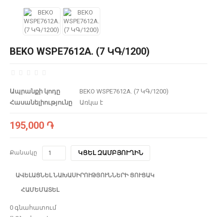
BEKO WSPE7612A. (7 ԿԳ/1200)
Ապրանքի կոդը
BEKO WSPE7612A. (7 ԿԳ/1200)
Հասանելիությունը
Առկա է
195,000 ֏
Քանակը
ԿՑԵԼ ԶԱՄԲՅՈՒՂԻՆ
ԱՎԵԼԱՑՆԵԼ ՆԱԽԱՍԻՐՈՒԹՅՈՒՆՆԵՐԻ ՑՈՒՑԱԿ
ՀԱՄԵՄԱՏԵԼ
0 գնահատում