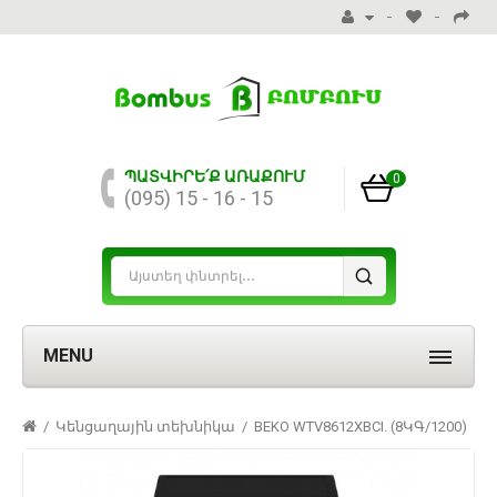
ՊԱՏՎԻՐԵ՛Ք ԱՌԱՔՈՒՄ
0
(095) 15 - 16 - 15
MENU
Կենցաղային տեխնիկա
BEKO WTV8612XBCI. (8ԿԳ/1200)