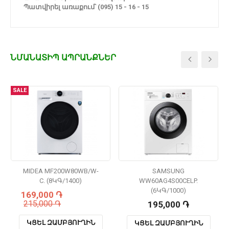
Պատվիրել առաքում՝ (095) 15 - 16 - 15
ՆՄԱՆԱՏԻՊ ԱՊՐԱՆՔՆԵՐ
SALE
MIDEA MF200W80WB/W-
SAMSUNG
C. (8ԿԳ/1400)
WW60AG4S00CELP.
(6ԿԳ/1000)
169,000 ֏
215,000 ֏
195,000 ֏
ԿՑԵԼ ԶԱՄԲՅՈՒՂԻՆ
ԿՑԵԼ ԶԱՄԲՅՈՒՂԻՆ