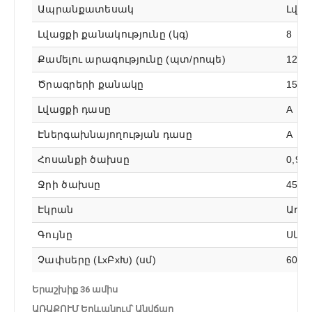
Ապրանքատեսակ
Լվա
Լվացքի քանակությունը (կգ)
8
Քամելու արագությունը (պտ/րոպե)
1200
Ծրագրերի քանակը
15
Լվացքի դասը
А
Էներգախնայողության դասը
A
Հոսանքի ծախսը
0,92
Ջրի ծախսը
45 լ/
Էկրան
Առկ
Գույնը
Սև
Չափսերը (ԼxԲxԽ) (սմ)
60 x 
Երաշխիք 36 ամիս
ԱՌԱՔՈՒՄ Երևանում՝ Անվճար