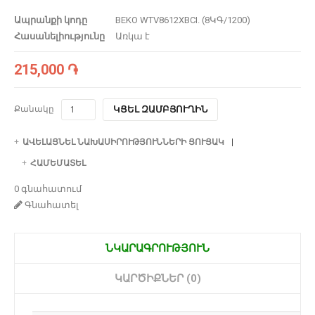
Ապրանքի կոդը
BEKO WTV8612XBCI. (8ԿԳ/1200)
Հասանելիությունը
Առկա է
215,000 ֏
Քանակը
ԿՑԵԼ ԶԱՄԲՅՈՒՂԻՆ
ԱՎԵԼԱՑՆԵԼ ՆԱԽԱՍԻՐՈՒԹՅՈՒՆՆԵՐԻ ՑՈՒՑԱԿ
ՀԱՄԵՄԱՏԵԼ
0 գնահատում
Գնահատել
ՆԿԱՐԱԳՐՈՒԹՅՈՒՆ
ԿԱՐԾԻՔՆԵՐ (0)