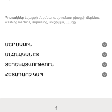
Պիտակներ
Լվացքի մեքենա
,
ավտոմատ լվացքի մեքենա
,
washing machine
,
Չորանոց
,
սուշիլկա
,
լվացք
,
ՄԵՐ ՄԱՍԻՆ
ԱՆՁՆԱԿԱՆ ԷՋ
ՏԵՂԵԿԱՏՎՈՒԹՅՈՒՆ
ՀԵՏԱԴԱՐՁ ԿԱՊ