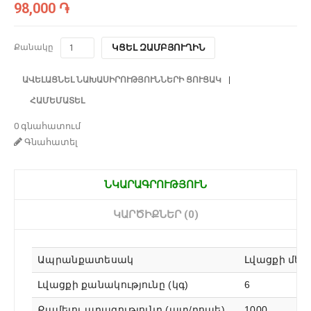
98,000 ֏
Քանակը
ԿՑԵԼ ԶԱՄԲՅՈՒՂԻՆ
ԱՎԵԼԱՑՆԵԼ ՆԱԽԱՍԻՐՈՒԹՅՈՒՆՆԵՐԻ ՑՈՒՑԱԿ
ՀԱՄԵՄԱՏԵԼ
0 գնահատում
Գնահատել
ՆԿԱՐԱԳՐՈՒԹՅՈՒՆ
ԿԱՐԾԻՔՆԵՐ (0)
Ապրանքատեսակ
Լվացքի մեք
Լվացքի քանակությունը (կգ)
6
Քամելու արագությունը (պտ/րոպե)
1000