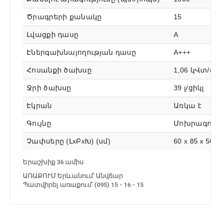
Ծրագրերի քանակը
15
Լվացքի դասը
А
Էներգախնայողության դասը
А+++
Հոսանքի ծախսը
1,06 կՎտ/ժ
Ջրի ծախսը
39 լ/ցիկլ
Էկրան
Առկա է
Գույնը
Մոխրագույ
Չափսերը (ԼxԲxԽ) (սմ)
60 x 85 x 50
Երաշխիք 36 ամիս
ԱՌԱՔՈՒՄ Երևանում՝ Անվճար
Պատվիրել առաքում՝ (095) 15 - 16 - 15