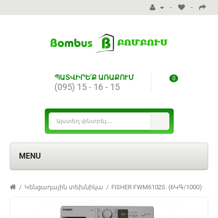
ՊԱՏՎԻՐԵ՛Ք ԱՌԱՔՈՒՄ
0
(095) 15 - 16 - 15
MENU
Կենցաղային տեխնիկա
FISHER FWM6102S. (6ԿԳ/1000)