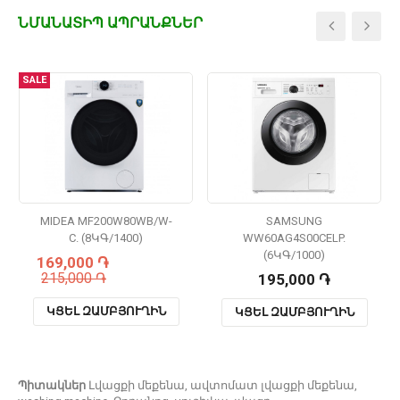
ՆՄԱՆԱՏԻՊ ԱՊՐԱՆՔՆԵՐ
SALE
MIDEA MF200W80WB/W-
SAMSUNG
C. (8ԿԳ/1400)
WW60AG4S00CELP.
(6ԿԳ/1000)
169,000 ֏
215,000 ֏
195,000 ֏
ԿՑԵԼ ԶԱՄԲՅՈՒՂԻՆ
ԿՑԵԼ ԶԱՄԲՅՈՒՂԻՆ
Պիտակներ
Լվացքի մեքենա
,
ավտոմատ լվացքի մեքենա
,