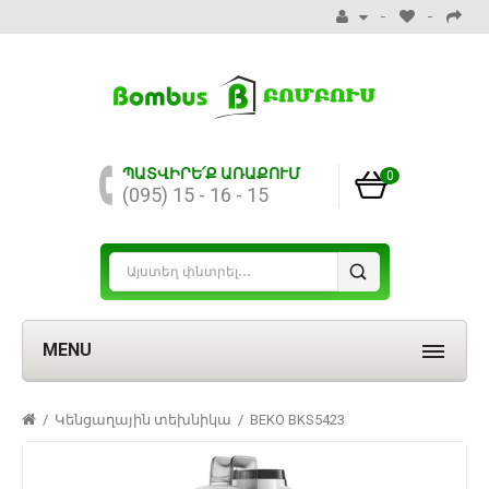
ՊԱՏՎԻՐԵ՛Ք ԱՌԱՔՈՒՄ
0
(095) 15 - 16 - 15
MENU
Կենցաղային տեխնիկա
BEKO BKS5423