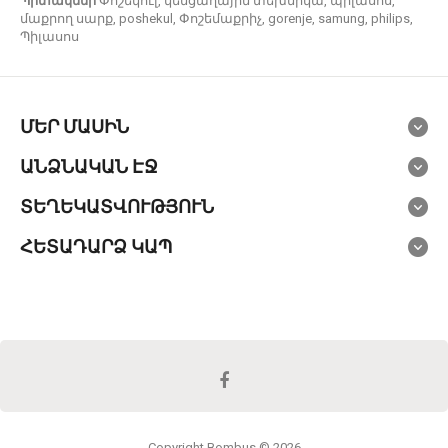
Պիտակներ
Փոշեկուլ
,
կենցաղային տեխնիկա
,
պիլասոս
,
մաքրող սարք
,
poshekul
,
Փոշեմաքրիչ
,
gorenje
,
samung
,
philips
,
Պիլասոս
ՄԵՐ ՄԱՍԻՆ
ԱՆՁՆԱԿԱՆ ԷՋ
ՏԵՂԵԿԱՏՎՈՒԹՅՈՒՆ
ՀԵՏԱԴԱՐՁ ԿԱՊ
Copyright
Bombus
© 2026