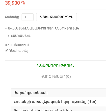
39,900 ֏
Քանակը
ԿՑԵԼ ԶԱՄԲՅՈՒՂԻՆ
ԱՎԵԼԱՑՆԵԼ ՆԱԽԱՍԻՐՈՒԹՅՈՒՆՆԵՐԻ ՑՈՒՑԱԿ
ՀԱՄԵՄԱՏԵԼ
0 գնահատում
Գնահատել
ՆԿԱՐԱԳՐՈՒԹՅՈՒՆ
ԿԱՐԾԻՔՆԵՐ (0)
Ապրանքատեսակ
Հոսանքի առավելագույն հզորությունը (Վտ)
Քաշող ուժի հզորությունը (Վտ)