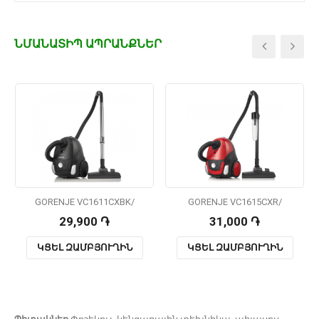
ՆՄԱՆԱՏԻՊ ԱՊՐԱՆՔՆԵՐ
GORENJE VC1611CXBK/
GORENJE VC1615CXR/
29,900 ֏
31,000 ֏
ԿՑԵԼ ԶԱՄԲՅՈՒՂԻՆ
ԿՑԵԼ ԶԱՄԲՅՈՒՂԻՆ