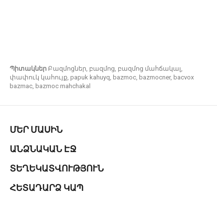
Պիտակներ
Բազմոցներ
,
բազմոց
,
բազմոց մահճակալ
,
փափուկ կահույք
,
papuk kahuyq
,
bazmoc
,
bazmocner
,
bacvox
bazmac
,
bazmoc mahchakal
ՄԵՐ ՄԱՍԻՆ
ԱՆՁՆԱԿԱՆ ԷՋ
ՏԵՂԵԿԱՏՎՈՒԹՅՈՒՆ
ՀԵՏԱԴԱՐՁ ԿԱՊ