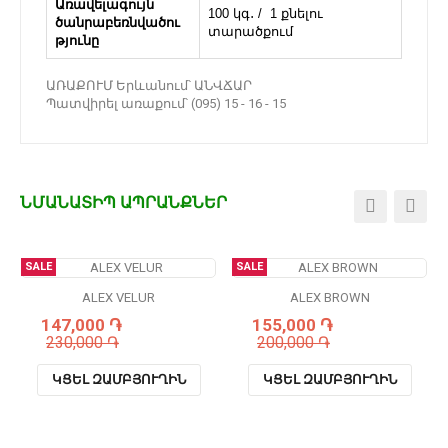
Առավելագույն
100 կգ․ / 1 քնելու
ծանրաբեռնվածու
տարածքում
թյունը
ԱՌԱՔՈՒՄ Երևանում՝ ԱՆՎՃԱՐ
Պատվիրել առաքում՝ (095) 15 - 16 - 15
ՆՄԱՆԱՏԻՊ ԱՊՐԱՆՔՆԵՐ
SALE
SALE
ALEX VELUR
ALEX BROWN
147,000 ֏
155,000 ֏
230,000 ֏
200,000 ֏
ԿՑԵԼ ԶԱՄԲՅՈՒՂԻՆ
ԿՑԵԼ ԶԱՄԲՅՈՒՂԻՆ