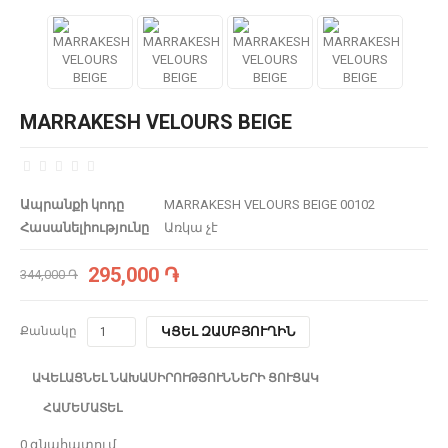
MARRAKESH VELOURS BEIGE
Ապրանքի կոդը
MARRAKESH VELOURS BEIGE 00102
Հասանելիությունը
Առկա չէ
295,000 ֏
344,000 ֏
Քանակը
ԿՑԵԼ ԶԱՄԲՅՈՒՂԻՆ
ԱՎԵԼԱՑՆԵԼ ՆԱԽԱՍԻՐՈՒԹՅՈՒՆՆԵՐԻ ՑՈՒՑԱԿ
ՀԱՄԵՄԱՏԵԼ
0 գնահատում