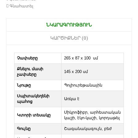
Գնահատել
ՆԿԱՐԱԳՐՈՒԹՅՈՒՆ
ԿԱՐԾԻՔՆԵՐ (0)
Չափսերը
265 x 87 x 100 սմ
Քնելու մասի
145 х 200 սմ
չափսերը
Նյութը
Պոլիուրեթանային
Սպիտակեղենի
Առկա է
պահոց
Միկրոֆիբր, արհեստական
Կտորի տեսակը
կաշի, էկո-կաշի, կորդաթել
Գույնը
Շագանակագույն, բեժ