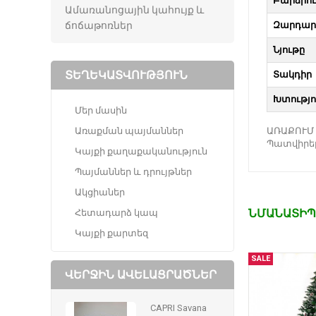
Բարձրու
Ամառանոցային կահույք և
ճոճաթոռներ
Զարդար
Նյութը
ՏԵՂԵԿԱՏՎՈՒԹՅՈՒՆ
Տակդիր
Խտությո
Մեր մասին
Առաքման պայմաններ
ԱՌԱՔՈՒՄ 
Պատվիրել ա
Կայքի քաղաքականություն
Պայմաններ և դրույթներ
Ակցիաներ
ՆՄԱՆԱՏԻՊ
Հետադարձ կապ
Կայքի քարտեզ
SALE
ՎԵՐՋԻՆ ԱՎԵԼԱՑՐԱԾՆԵՐ
CAPRI Savana