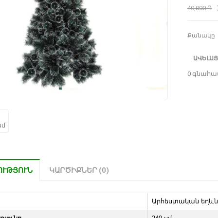
40,000 ֏
Քանակը
ԱՎԵԼԱՑ
0 գնահա
ՈՒԹՅՈՒՆ
ԿԱՐԾԻՔՆԵՐ (0)
Արհեստական եղևն