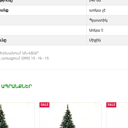
թյունը
240 սմ
անք
առկա չէ
Պլաստիկ
Առկա է
ւնը
Միջին
Երևանում՝ ԱՆՎՃԱՐ
ռաքում՝ (095) 15 - 16 - 15
 ԱՊՐԱՆՔՆԵՐ
SALE
SALE