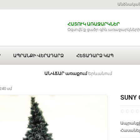
Անձնական
ՀԱՏՈՒԿ ԱՌԱՋԱՐԿՆԵՐ
Օգտվե՛ք ցածր գին առաջարկների
Ր
ԱՊՐԱՆՔԻ ՎԵՐԱԴԱՐՁ
ՀԵՏԱԴԱՐՁ ԿԱՊ
ԱՆՎՃԱՐ առաքում
Երևանում
240 սմ
SUNY 
Ապրանքի
Հասանել