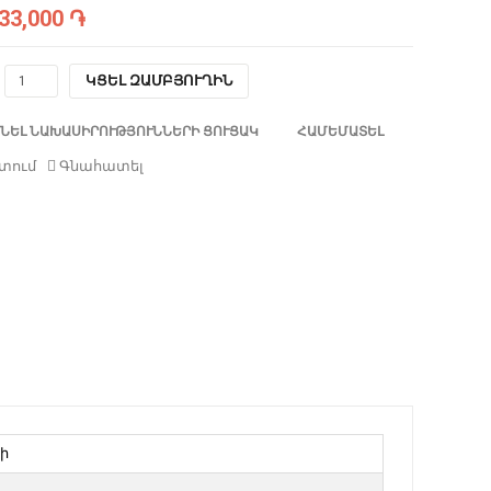
33,000 ֏
ԿՑԵԼ ԶԱՄԲՅՈՒՂԻՆ
ՆԵԼ ՆԱԽԱՍԻՐՈՒԹՅՈՒՆՆԵՐԻ ՑՈՒՑԱԿ
ՀԱՄԵՄԱՏԵԼ
տում
Գնահատել
ի