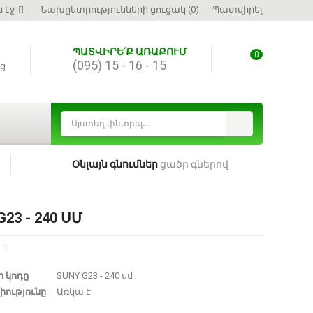
 էջ
Նախընտրությունների ցուցակ (0)
Պատվիրել
ՊԱՏՎԻՐԵ՛Ք ԱՌԱՔՈՒՄ
0
(095) 15 - 16 - 15
ց
Օնլայն գնումներ
ցածր գներով
G23 - 240 ՍՄ
 կոդը
SUNY G23 - 240 սմ
իությունը
Առկա է