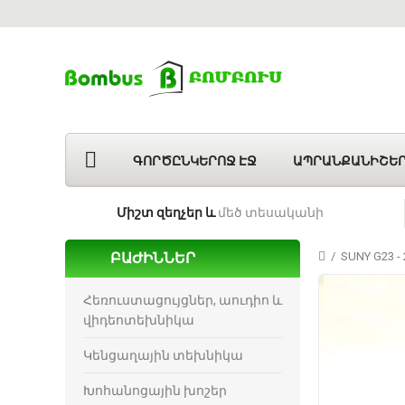
ԳՈՐԾԸՆԿԵՐՈՋ ԷՋ
ԱՊՐԱՆՔԱՆԻՇԵ
Միշտ զեղչեր և
մեծ տեսականի
ԲԱԺԻՆՆԵՐ
SUNY G23 - 
Հեռուստացույցներ, աուդիո և
վիդեոտեխնիկա
Կենցաղային տեխնիկա
Խոհանոցային խոշեր