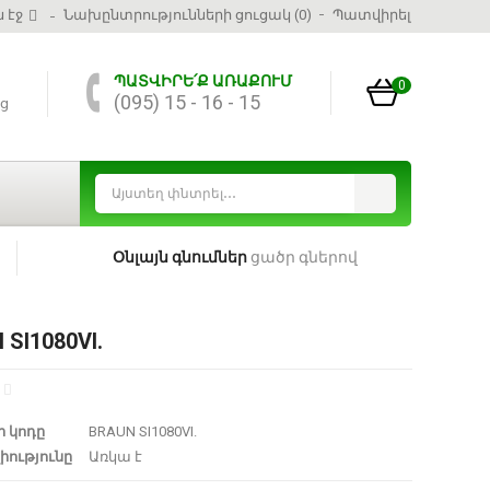
 էջ
Նախընտրությունների ցուցակ (0)
Պատվիրել
ՊԱՏՎԻՐԵ՛Ք ԱՌԱՔՈՒՄ
0
(095) 15 - 16 - 15
ց
Օնլայն գնումներ
ցածր գներով
SI1080VI.
 կոդը
BRAUN SI1080VI.
իությունը
Առկա է