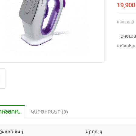
19,900
Քանակը
ԱՎԵԼԱՑ
0 գնահա
ՈՒԹՅՈՒՆ
ԿԱՐԾԻՔՆԵՐ (0)
քատեսակ
Արդուկ