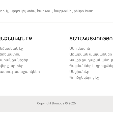
դուկ
,
արդուկել
,
arduk
,
հարթուկ
,
հարթուկել
,
philips
,
braun
ԱՆՁՆԱԿԱՆ ԷՋ
ՏԵՂԵԿԱՏՎՈՒԹՅՈ
նձնական էջ
Մեր մասին
եղեկատու
Առաքման պայմաններ
պրանքանիշեր
Կայքի քաղաքականութ
վեր քարտեր
Պայմաններ և դրույթնե
ատուկ առաջարկներ
Ակցիաներ
Գործընկերոջ էջ
Copyright
Bombus
© 2026