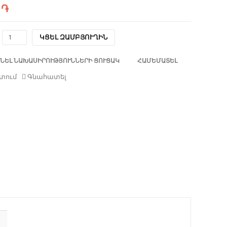
 ֏
ԿՑԵԼ ԶԱՄԲՅՈՒՂԻՆ
ՆԵԼ ՆԱԽԱՍԻՐՈՒԹՅՈՒՆՆԵՐԻ ՑՈՒՑԱԿ
ՀԱՄԵՄԱՏԵԼ
տում
Գնահատել