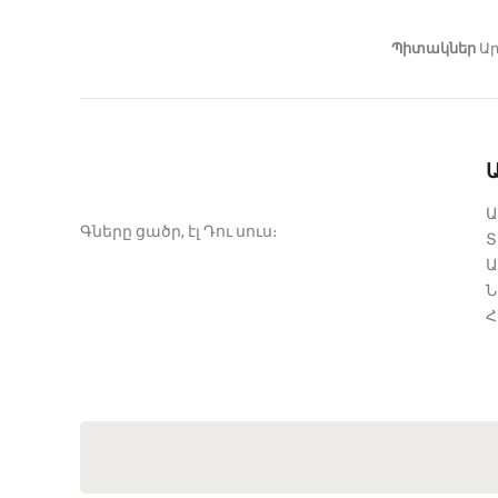
Պիտակներ
Ար
Ա
Գները ցածր, էլ Դու սուս։
Տ
Ա
Ն
Հ