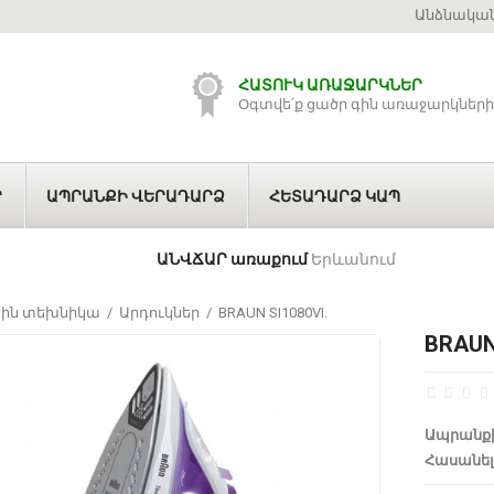
Անձնական
ՀԱՏՈՒԿ ԱՌԱՋԱՐԿՆԵՐ
Օգտվե՛ք ցածր գին առաջարկների
Ր
ԱՊՐԱՆՔԻ ՎԵՐԱԴԱՐՁ
ՀԵՏԱԴԱՐՁ ԿԱՊ
ԱՆՎՃԱՐ առաքում
Երևանում
յին տեխնիկա
Արդուկներ
BRAUN SI1080VI.
BRAUN 
Ապրանքի
Հասանել