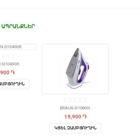
 ԱՊՐԱՆՔՆԵՐ
 SI1040GR.
,900 ֏
ԱՄԲՅՈՒՂԻՆ
BRAUN SI1080VI.
19,900 ֏
ԿՑԵԼ ԶԱՄԲՅՈՒՂԻՆ