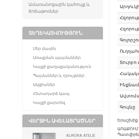
Ամառանոցային կահույք և
Արդուկ
ճոճաթոռներ
Հզորութ
Հզորու
ՏԵՂԵԿԱՏՎՈՒԹՅՈՒՆ
Գոլորշ
Մեր մասին
Ուղղահ
Առաքման պայմաններ
Տուրբո 
Կայքի քաղաքականություն
Հակակա
Պայմաններ և դրույթներ
Ակցիաներ
Ինքնա
Հետադարձ կապ
Ավտոմ
Կայքի քարտեզ
Գույնը
ՎԵՐՋԻՆ ԱՎԵԼԱՑՐԱԾՆԵՐ
Երաշխիք 
ԱՌԱՔՈՒՄ 
Պատվիրել ա
AURORA ATELIE