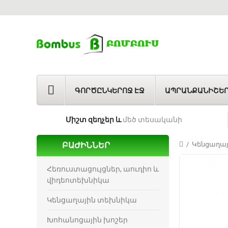
ԳՈՐԾԸՆԿԵՐՈՋ ԷՋ
ԱՊՐԱՆՔԱՆԻՇԵ
Միշտ զեղչեր և
մեծ տեսականի
ԲԱԺԻՆՆԵՐ
Կենցաղա
Հեռուստացույցներ, աուդիո և
վիդեոտեխնիկա
Կենցաղային տեխնիկա
Խոհանոցային խոշեր