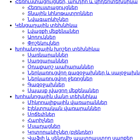
Հեռուստացույցներ, աուդիո և վիդեոտեխնիկա
Հեռուստացույցներ
Տնային կինոթատրոններ
Նվագարկիչներ
Կենցաղային տեխնիկա
Լվացքի մեքենաներ
Արդուկներ
Փոշեկուլներ
Խոհանոցային խոշեր տեխնիկա
Սառնարաններ
Սառցարաններ
Օդաքարշ պահարաններ
Ներկառուցվող գազօջախներ և սալօջախն
Ներկառուցվող ջեռոցներ
Գազօջախներ
Սպասք լվացող մեքենաներ
Խոհանոցային մանր տեխնիկա
Միկրոալիքային վառարաններ
Էլեկտրական վառարաններ
Սրճեփներ
Հարիչներ
Մսաղացներ
Կոտորակիչներ (բլենդեր)
Վաֆլի և սենդվիչ պատրաստող սարքեր