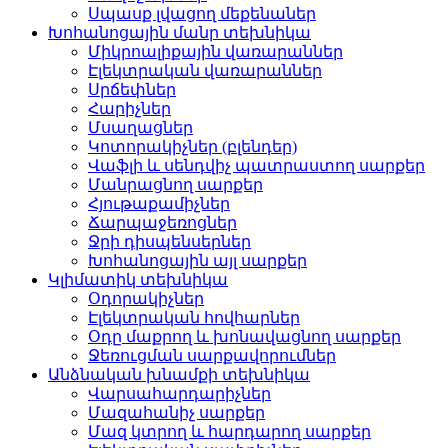
Սպասք լվացող մեքենաներ
Խոհանոցային մանր տեխնիկա
Միկրոալիքային վառարաններ
Էլեկտրական վառարաններ
Սրճեփներ
Հարիչներ
Մսաղացներ
Կոտորակիչներ (բլենդեր)
Վաֆլի և սենդվիչ պատրաստող սարքեր
Մանրացնող սարքեր
Հյութաքամիչներ
Ճարպաջեռոցներ
Ջրի դիսպենսերներ
Խոհանոցային այլ սարքեր
Կլիմատիկ տեխնիկա
Օդորակիչներ
Էլեկտրական հովհարներ
Օդը մաքրող և խոնավացնող սարքեր
Ջեռուցման սարքավորումներ
Անձնական խնամքի տեխնիկա
Վարսահարդարիչներ
Մազահանիչ սարքեր
Մազ կտրող և հարդարող սարքեր