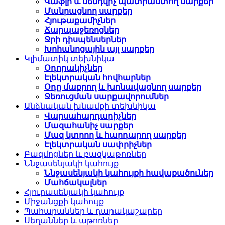
Վաֆլի և սենդվիչ պատրաստող սարքեր
Մանրացնող սարքեր
Հյութաքամիչներ
Ճարպաջեռոցներ
Ջրի դիսպենսերներ
Խոհանոցային այլ սարքեր
Կլիմատիկ տեխնիկա
Օդորակիչներ
Էլեկտրական հովհարներ
Օդը մաքրող և խոնավացնող սարքեր
Ջեռուցման սարքավորումներ
Անձնական խնամքի տեխնիկա
Վարսահարդարիչներ
Մազահանիչ սարքեր
Մազ կտրող և հարդարող սարքեր
Էլեկտրական սափրիչներ
Բազմոցներ և բազկաթոռներ
Ննջասենյակի կահույք
Ննջասենյակի կահույքի հավաքածուներ
Մահճակալներ
Հյուրասենյակի կահույք
Միջանցքի կահույք
Պահարաններ և դարակաշարեր
Սեղաններ և աթոռներ