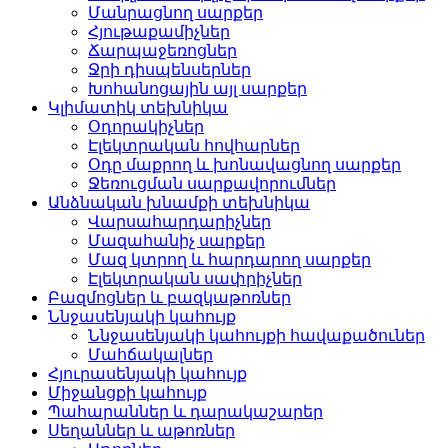
Մանրացնող սարքեր
Հյութաքամիչներ
Ճարպաջեռոցներ
Ջրի դիսպենսերներ
Խոհանոցային այլ սարքեր
Կլիմատիկ տեխնիկա
Օդորակիչներ
Էլեկտրական հովհարներ
Օդը մաքրող և խոնավացնող սարքեր
Ջեռուցման սարքավորումներ
Անձնական խնամքի տեխնիկա
Վարսահարդարիչներ
Մազահանիչ սարքեր
Մազ կտրող և հարդարող սարքեր
Էլեկտրական սափրիչներ
Բազմոցներ և բազկաթոռներ
Ննջասենյակի կահույք
Ննջասենյակի կահույքի հավաքածուներ
Մահճակալներ
Հյուրասենյակի կահույք
Միջանցքի կահույք
Պահարաններ և դարակաշարեր
Սեղաններ և աթոռներ