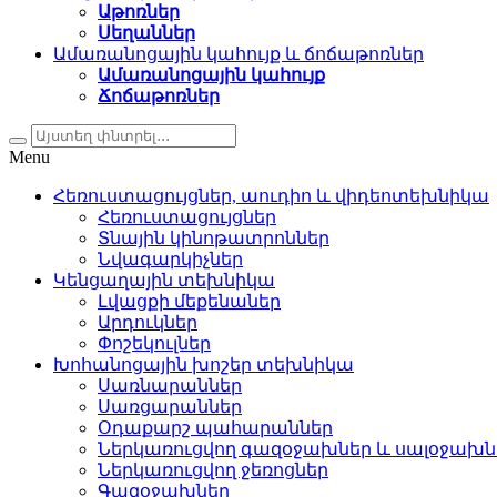
Աթոռներ
Սեղաններ
Ամառանոցային կահույք և ճոճաթոռներ
Ամառանոցային կահույք
Ճոճաթոռներ
Menu
Հեռուստացույցներ, աուդիո և վիդեոտեխնիկա
Հեռուստացույցներ
Տնային կինոթատրոններ
Նվագարկիչներ
Կենցաղային տեխնիկա
Լվացքի մեքենաներ
Արդուկներ
Փոշեկուլներ
Խոհանոցային խոշեր տեխնիկա
Սառնարաններ
Սառցարաններ
Օդաքարշ պահարաններ
Ներկառուցվող գազօջախներ և սալօջախն
Ներկառուցվող ջեռոցներ
Գազօջախներ