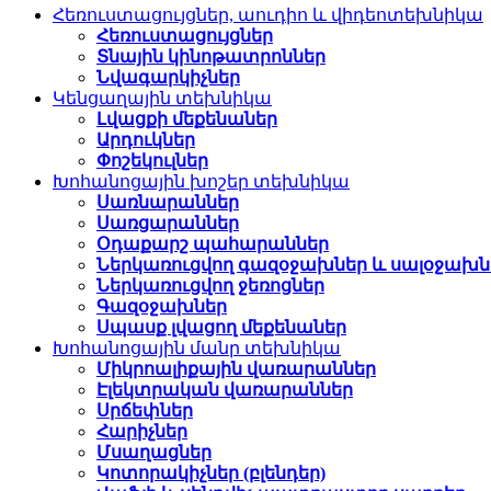
Հեռուստացույցներ, աուդիո և վիդեոտեխնիկա
Հեռուստացույցներ
Տնային կինոթատրոններ
Նվագարկիչներ
Կենցաղային տեխնիկա
Լվացքի մեքենաներ
Արդուկներ
Փոշեկուլներ
Խոհանոցային խոշեր տեխնիկա
Սառնարաններ
Սառցարաններ
Օդաքարշ պահարաններ
Ներկառուցվող գազօջախներ և սալօջախն
Ներկառուցվող ջեռոցներ
Գազօջախներ
Սպասք լվացող մեքենաներ
Խոհանոցային մանր տեխնիկա
Միկրոալիքային վառարաններ
Էլեկտրական վառարաններ
Սրճեփներ
Հարիչներ
Մսաղացներ
Կոտորակիչներ (բլենդեր)