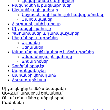
Էլեկտրական սափրիչներ
Բազմոցներ և բազկաթոռներ
Ննջասենյակի կահույք
Ննջասենյակի կահույքի հավաքածուներ
Մահճակալներ
Հյուրասենյակի կահույք
Միջանցքի կահույք
Պահարաններ և դարակաշարեր
Սեղաններ և աթոռներ
Աթոռներ
Սեղաններ
Ամառանոցային կահույք և ճոճաթոռներ
Ամառանոցային կահույք
Ճոճաթոռներ
Գործընկերոջ էջ
Ապրանքանիշեր
Ապրանքի վերադարձ
Հետադարձ կապ
Միշտ զեղչեր և
մեծ տեսականի
ԱՆՎՃԱՐ առաքում
Երևանում
Օնլայն գնումներ
ցածր գներով
Բաժիններ