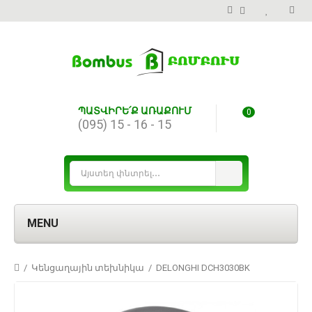
ՊԱՏՎԻՐԵ՛Ք ԱՌԱՔՈՒՄ
0
(095) 15 - 16 - 15
MENU
Կենցաղային տեխնիկա
DELONGHI DCH3030BK