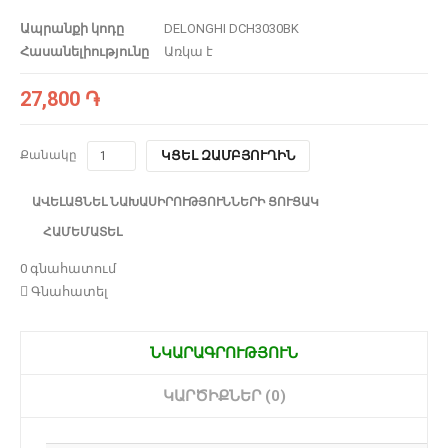
Ապրանքի կոդը
DELONGHI DCH3030BK
Հասանելիությունը
Առկա է
27,800 ֏
Քանակը
ԿՑԵԼ ԶԱՄԲՅՈՒՂԻՆ
ԱՎԵԼԱՑՆԵԼ ՆԱԽԱՍԻՐՈՒԹՅՈՒՆՆԵՐԻ ՑՈՒՑԱԿ
ՀԱՄԵՄԱՏԵԼ
0 գնահատում
Գնահատել
ՆԿԱՐԱԳՐՈՒԹՅՈՒՆ
ԿԱՐԾԻՔՆԵՐ (0)