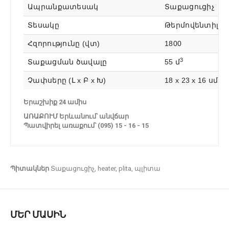
Ապրանքատեսակ
Տաքացուցիչ
Տեսակը
Թերմովենտիլա
Հզորությունը (վտ)
1800
3
Տաքացման ծավալը
55 մ
Չափսերը (Լ x Բ x Խ)
18 x 23 x 16 սմ
Երաշխիք 24 ամիս
ԱՌԱՔՈՒՄ Երևանում՝ անվճար
Պատվիրել առաքում՝ (095) 15 - 16 - 15
Պիտակներ
Տաքացուցիչ
,
heater
,
plita
,
պլիտա
ՄԵՐ ՄԱՍԻՆ